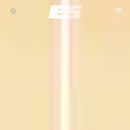
PL
STRONA GŁÓWNA
CENY
DODATKOWO
BEZPIECZEŃSTWO DANYCH
KONTAKTY
KOSZYK