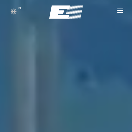
DE
STARTSEITE
PREISE
ZUSÄTZLICHES
DATENSCHUTZ
KONTAKTE
WARENKORB